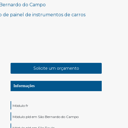
o Bernardo do Campo
 de painel de instrumentos de carros
Solicite um orçamento
Informações
Módulo fr
Módulo pld em São Bernardo do Campo
Módulo pld em São Paulo