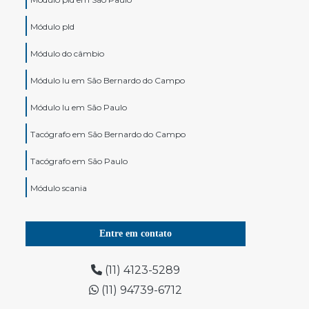
Módulo pld
Módulo do câmbio
Módulo lu em São Bernardo do Campo
Módulo lu em São Paulo
Tacógrafo em São Bernardo do Campo
Tacógrafo em São Paulo
Módulo scania
Tacografo digital em São Bernardo do Campo
Entre em contato
Tacografo digital em São Paulo
Modulo de motor scania
(11) 4123-5289
(11) 94739-6712
Tacógrafo para caminhão em São Bernardo do
Campo