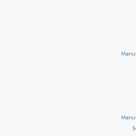
Manut
Manut
S