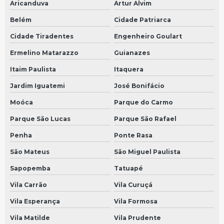
Aricanduva
Artur Alvim
Manutenção de velocímetro do carro em São Bernardo do Campo
Belém
Cidade Patriarca
Manutenção de velocímetro do carro em São Paulo
Cidade Tiradentes
Engenheiro Goulart
Manutenção de velocimetro digital em São Bernardo do Campo
Ermelino Matarazzo
Guianazes
Itaim Paulista
Itaquera
Manutenção de velocimetro digital em São Paulo
Jardim Iguatemi
José Bonifácio
Manutenção de velocimetro automotivo em São Bernardo do Campo
Moóca
Parque do Carmo
Manutenção de velocimetro automotivo em São Paulo
Parque São Lucas
Parque São Rafael
Sensor tacografo em São Bernardo do Campo
Penha
Ponte Rasa
Sensor tacografo em São Paulo
São Mateus
São Miguel Paulista
Sensor de velocidade tacografo em São Bernardo do Campo
Sapopemba
Tatuapé
Sensor de velocidade tacografo em São Paulo
Vila Carrão
Vila Curuçá
Sensor tacografo volvo em São Bernardo do Campo
Vila Esperança
Vila Formosa
Sensor tacografo volvo em São Paulo
Vila Matilde
Vila Prudente