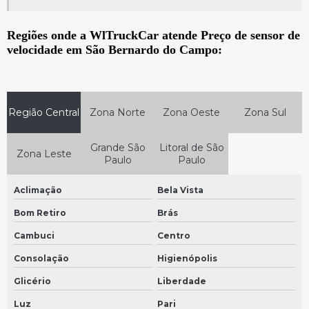
Painel de instrumentos do veículo
Bomba arla em São Bernardo do Campo
Regiões onde a WlTruckCar atende Preço de sensor de
velocidade em São Bernardo do Campo:
Bomba arla em São Paulo
Bomba arla mercedes em São Bernardo do Campo
Bomba arla mercedes em São Paulo
Região Central
Zona Norte
Zona Oeste
Zona Sul
Bomba arla scania em São Bernardo do Campo
Grande São
Litoral de São
Bomba arla scania em São Paulo
Zona Leste
Paulo
Paulo
Painel de instrumentos velocimetro
Aclimação
Bela Vista
Bomba dosadora em São Bernardo do Campo
Bom Retiro
Brás
Bomba dosadora em São Paulo
Cambuci
Centro
Painel volks
Consolação
Higienópolis
Painel de instrumentos caminhão
Glicério
Liberdade
Painel de instrumentos de carro
Luz
Pari