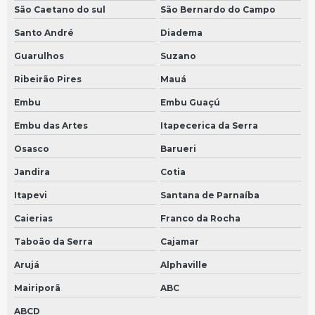
Sensor tacógrafo 25mm em São Bernardo do Campo
São Caetano do sul
São Bernardo do Campo
Sensor tacógrafo 25mm em São Paulo
Santo André
Diadema
Velocimetro
Guarulhos
Suzano
Sensor tacógrafo 35mm em São Bernardo do Campo
Ribeirão Pires
Mauá
Embu
Embu Guaçú
Sensor tacógrafo 35mm em São Paulo
Embu das Artes
Itapecerica da Serra
Velocímetro digital
Osasco
Barueri
Sensor tacógrafo 90mm em São Bernardo do Campo
Jandira
Cotia
Sensor tacógrafo 90mm em São Paulo
Itapevi
Santana de Parnaíba
Sensor tacografo digital em São Bernardo do Campo
Caierias
Franco da Rocha
Sensor tacografo digital em São Paulo
Taboão da Serra
Cajamar
Velocimetro do carro
Arujá
Alphaville
Sensor tacografo de carro em São Bernardo do Campo
Mairiporã
ABC
Sensor tacografo de carro em São Paulo
ABCD