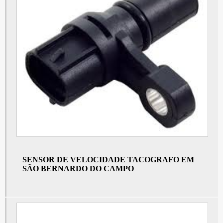
Sensor de velocidade em São Paulo
Tacografo caminhao preço
Sensor de velocímetro em São Bernardo do Campo
Sensor de velocímetro em São Paulo
Tacografo eletrônico
Preço de sensor de velocidade em São Bernardo do Campo
Preço de sensor de velocidade em São Paulo
Tacógrafo digital para caminhão
Preço de tacógrafo para caminhão
SENSOR DE VELOCIDADE TACOGRAFO EM
SÃO BERNARDO DO CAMPO
Sensor de velocidade automotivo em São Bernardo do Campo
Sensor de velocidade automotivo em São Paulo
Tacografo a venda
Tacografo digital volvo