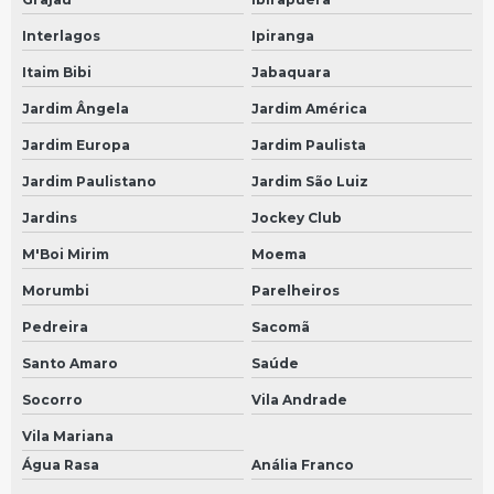
Conserto de tacografo em São Paulo
Interlagos
Ipiranga
Bomba arla mercedes
Itaim Bibi
Jabaquara
Conserto de velocimetro do carro em São Bernardo do Campo
Jardim Ângela
Jardim América
Jardim Europa
Jardim Paulista
Conserto de velocimetro do carro em São Paulo
Jardim Paulistano
Jardim São Luiz
Bomba arla scania
Jardins
Jockey Club
Conserto de velocimetro digital em São Bernardo do Campo
M'Boi Mirim
Moema
Conserto de velocimetro digital em São Paulo
Morumbi
Parelheiros
Bomba arla volvo
Pedreira
Sacomã
Conserto de velocimetro de caminhao em São Bernardo do Campo
Santo Amaro
Saúde
Conserto de velocimetro de caminhao em São Paulo
Socorro
Vila Andrade
Bomba dosadora
Vila Mariana
Manutenção de velocímetro em São Bernardo do Campo
Água Rasa
Anália Franco
Manutenção de velocímetro em São Paulo