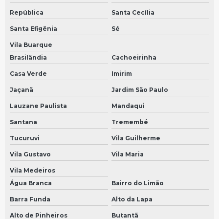
Velocimetro em São Bernardo do Campo
República
Santa Cecília
Velocimetro em São Paulo
Santa Efigênia
Sé
Painel de instrumentos mercedes
Vila Buarque
Brasilândia
Cachoeirinha
Sensor do câmbio
Casa Verde
Imirim
Sensor de velocidade
Jaçanã
Jardim São Paulo
Velocimetro do carro em São Bernardo do Campo
Lauzane Paulista
Mandaqui
Velocimetro do carro em São Paulo
Santana
Tremembé
Sensor de velocímetro
Tucuruvi
Vila Guilherme
Preço de sensor de velocidade
Vila Gustavo
Vila Maria
Sensor de velocidade para carro
Vila Medeiros
Reparo de módulo em São Bernardo do Campo
Água Branca
Bairro do Limão
Reparo de módulo em São Paulo
Barra Funda
Alto da Lapa
Sensor de velocidade preço
Alto de Pinheiros
Butantã