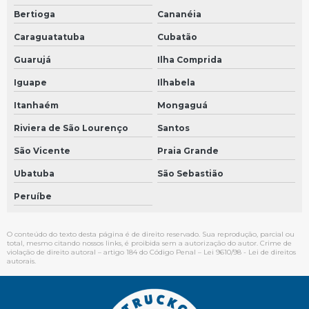
Velocimetro automotivo
Bertioga
Cananéia
Sensor tacografo para caminhão em São Bernardo do Campo
Caraguatatuba
Cubatão
Sensor tacografo para caminhão em São Paulo
Guarujá
Ilha Comprida
Velocimetro para caminhao
Iguape
Ilhabela
Itanhaém
Mongaguá
Sensor tacografo de velocidade em São Bernardo do Campo
Riviera de São Lourenço
Santos
Sensor tacografo de velocidade em São Paulo
São Vicente
Praia Grande
Velocimetro para onibus
Ubatuba
São Sebastião
Velocimetro redondo
Peruíbe
Reparo de painel automotivo em São Paulo
Conserto de painel automotivo em São Bernardo do Campo
O conteúdo do texto desta página é de direito reservado. Sua reprodução, parcial ou
total, mesmo citando nossos links, é proibida sem a autorização do autor. Crime de
Conserto de painel automotivo em São Paulo
violação de direito autoral – artigo 184 do Código Penal –
Lei 9610/98 - Lei de direitos
autorais
.
Conserto de painel de instrumentos de carros