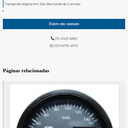
Tacografo digital em São Bernardo do Campo
Tacografo digital em São Paulo
Modulo de motor scania
Entre em contato
Tacógrafo para caminhão em São Bernardo do Campo
(11) 4123-5289
Tacógrafo para caminhão em São Paulo
(11) 94739-6712
Módulo volvo
Painel de instrumentos em São Bernardo do Campo
Páginas relacionadas
Painel de instrumentos em São Paulo
Módulo volks
Módulo lu
Modulo volvo penta
Painel de instrumentos do veículo em São Bernardo do Campo
Painel de instrumentos do veículo em São Paulo