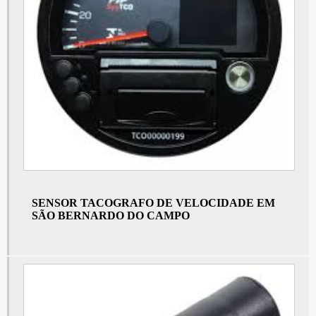
Tacógrafo
Tacografo digital
Tacógrafo para caminhão
Painel volks em São Bernardo do Campo
Painel volks em São Paulo
Tacógrafo preço
Painel de instrumentos mercedes em São Bernardo do Campo
Painel de instrumentos mercedes em São Paulo
SENSOR TACOGRAFO DE VELOCIDADE EM
Preço do tacógrafo
SÃO BERNARDO DO CAMPO
Sensor do câmbio em São Bernardo do Campo
Sensor do câmbio em São Paulo
Tacografo analógico
Sensor de velocidade em São Bernardo do Campo