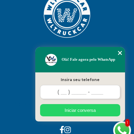
Navegação
Olá! Fale agora pelo WhatsApp
INICIO
EMPRESA
CONTATO
Insira seu telefone
contato
(11) 4123-5289
(11) 94739-6712
Wltruckcar@gmail.com
Iniciar conversa
Siga-nos
1