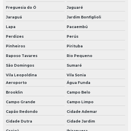
Conserto de velocímetros em São Bernardo do Campo
Freguesia do Ó
Jaguaré
Conserto de velocímetros em São Paulo
Jaraguá
Jardim Bonfiglioli
Sensor 25mm
Lapa
Pacaembú
Perdizes
Perús
Conserto de velocimetro automotivo em São Bernardo do Campo
Pinheiros
Pirituba
Conserto de velocimetro automotivo em São Paulo
Raposo Tavares
Rio Pequeno
Sensor 35mm
São Domingos
Sumaré
Conserto de velocímetro de carros em São Bernardo do Campo
Vila Leopoldina
Vila Sonia
Conserto de velocímetro de carros em São Paulo
Aeroporto
Água Funda
Sensor 90mm
Brooklin
Campo Belo
Conserto painel velocimetro em São Bernardo do Campo
Campo Grande
Campo Limpo
Conserto painel velocimetro em São Paulo
Capão Redondo
Cidade Ademar
Bomba arla
Cidade Dutra
Cidade Jardim
Conserto de tacografo em São Bernardo do Campo
Grajaú
Ibirapuera